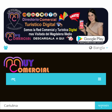
Bangla
মেনু
অনুসন্ধান