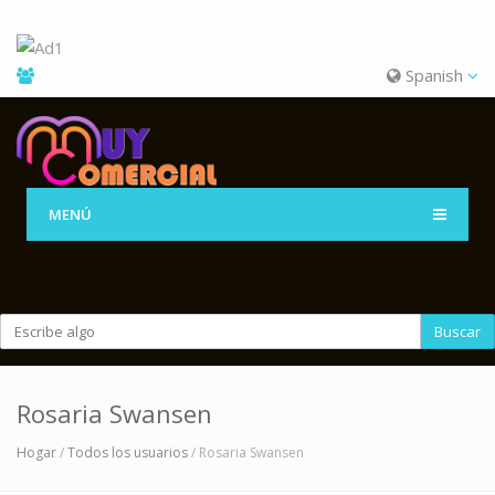
Spanish
MENÚ
Buscar
Rosaria Swansen
Hogar
/
Todos los usuarios
/ Rosaria Swansen