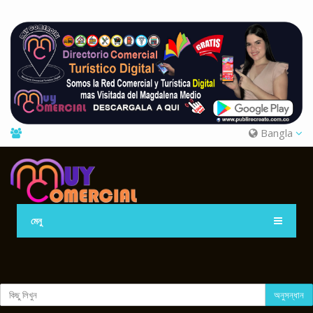
Bangla
মেনু
অনুসন্ধান