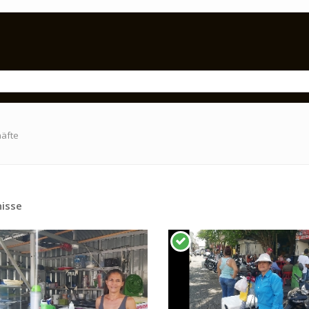
häfte
isse