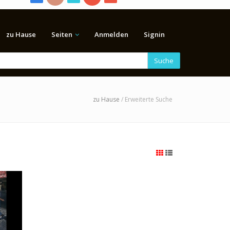
zu Hause
Seiten
Anmelden
Signin
Suche
zu Hause
/ Erweiterte Suche