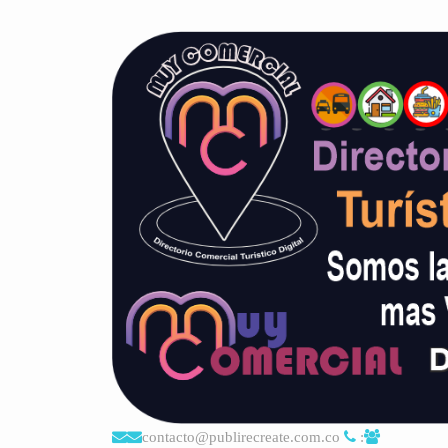
contacto@publirecreate.com.co
: