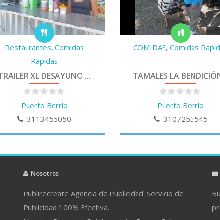
Restaurantes
,
Comidas
COMIDAS
,
Comidas Rapi
Rapidas
TRAILER XL DESAYUNO ...
TAMALES LA BENDICIÓN
Puerto Berrio
Puerto Berrio
3113455050
3107253545
Nosotros
Publirecreate Agencia de Publicidad .Servicio de
Bu
Publicidad 100% Efectiva.
pr