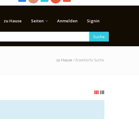
zu Hause
Seiten
Anmelden
Signin
Suche
zu Hause
/ Erweiterte Suche