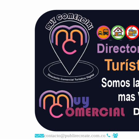
contacto@publirecreate.com.co
: