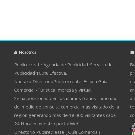
Nosotros
Publirecreate Agencia de Publicidad .Servicio de
Bu
Publicidad 100% Efectiva.
pr
Nuestro DirectorioPublirecreate. Es una Guía
es
Comercial -Turistica Impresa y virtual.
an
Se ha posicionado en los últimos 6 años como uno
a 
del medio de consulta comercial más visitado de la
te
región generando mas de 18.000 visitantes cada
co
24 Hora en nuestro portal Web.
Directorio Publirecreate ( Guía Comercial)