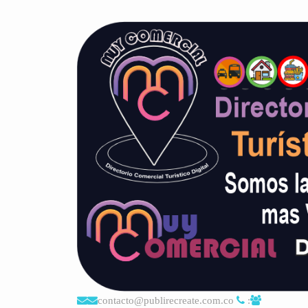
contacto@publirecreate.com.co
: