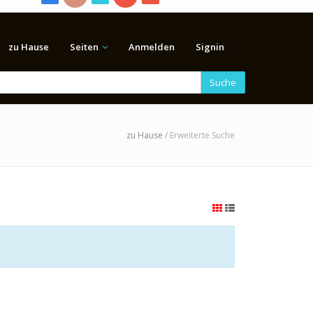
zu Hause
Seiten
Anmelden
Signin
Suche
zu Hause
/ Erweiterte Suche