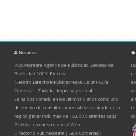
Nosotros
Publirecreate Agencia de Publicidad .Servicio de
Bu
Publicidad 100% Efectiva.
pr
Nuestro DirectorioPublirecreate. Es una Guía
es
Comercial -Turistica Impresa y virtual.
an
Se ha posicionado en los últimos 6 años como uno
a 
del medio de consulta comercial más visitado de la
te
región generando mas de 18.000 visitantes cada
co
24 Hora en nuestro portal Web.
Directorio Publirecreate ( Guía Comercial)