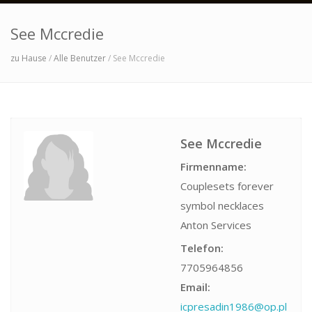
See Mccredie
zu Hause
/
Alle Benutzer
/ See Mccredie
See Mccredie
Firmenname:
Couplesets forever
symbol necklaces
Anton Services
Telefon:
7705964856
Email:
icpresadin1986@op.pl