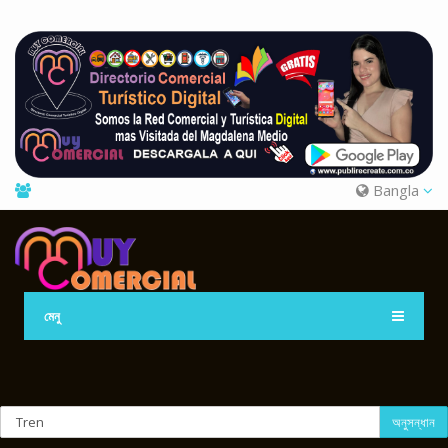
Bangla
মেনু
অনুসন্ধান