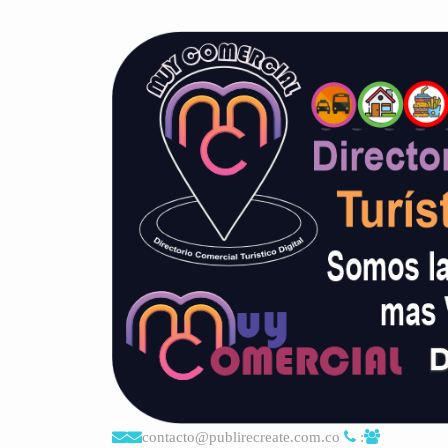
contacto@publirecreate.com.co
: