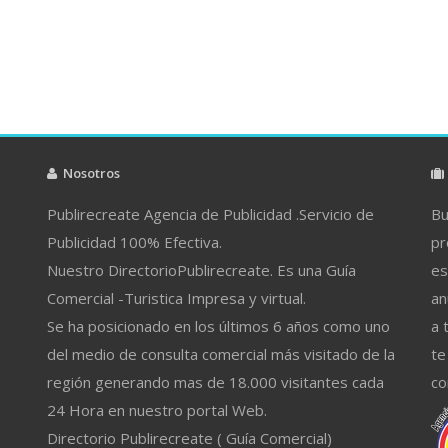
Nosotros
Publirecreate Agencia de Publicidad .Servicio de
Bu
Publicidad 100% Efectiva.
pr
Nuestro DirectorioPublirecreate. Es una Guía
es
Comercial -Turistica Impresa y virtual.
an
Se ha posicionado en los últimos 6 años como uno
a 
del medio de consulta comercial más visitado de la
te
región generando mas de 18.000 visitantes cada
co
24 Hora en nuestro portal Web.
Directorio Publirecreate ( Guía Comercial)