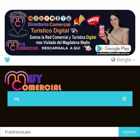
Bangla
মেনু
অনুসন্ধান