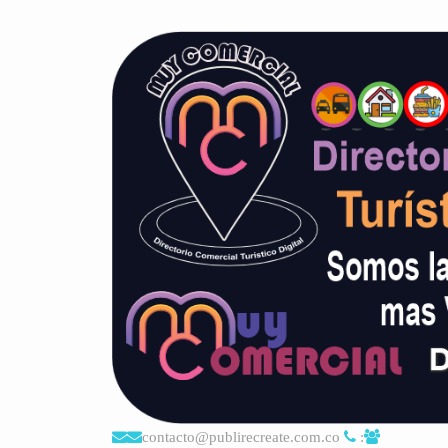
contacto@publirecreate.com.co
: