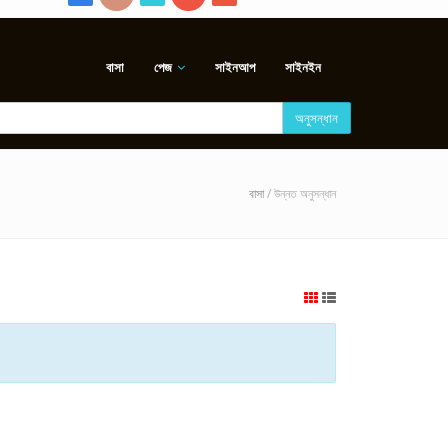
বাসা
পেজ
সাইনআপ
সাইনইন
অনুসন্ধান
বাসা
/ উন্নত অনুসন্ধান