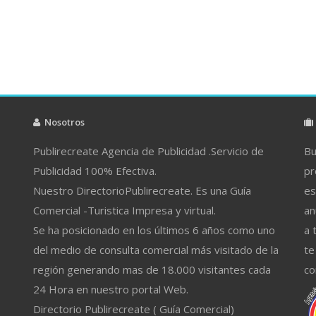
Nosotros
Publirecreate Agencia de Publicidad .Servicio de
Bu
Publicidad 100% Efectiva.
pr
Nuestro DirectorioPublirecreate. Es una Guía
es
Comercial -Turistica Impresa y virtual.
an
Se ha posicionado en los últimos 6 años como uno
a 
del medio de consulta comercial más visitado de la
te
región generando mas de 18.000 visitantes cada
co
24 Hora en nuestro portal Web.
Directorio Publirecreate ( Guía Comercial)