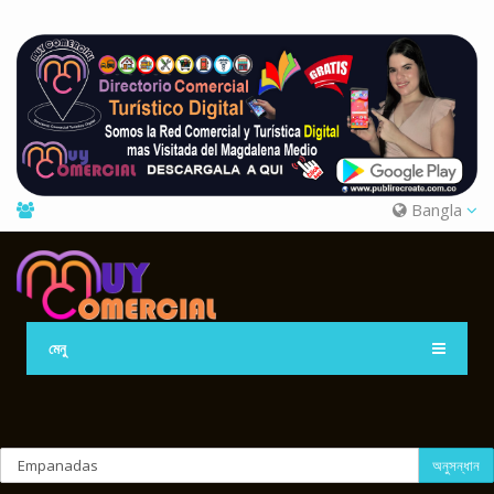
Bangla
মেনু
অনুসন্ধান