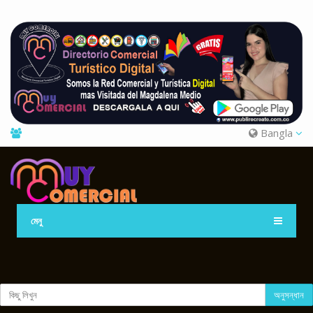
Bangla
মেনু
অনুসন্ধান