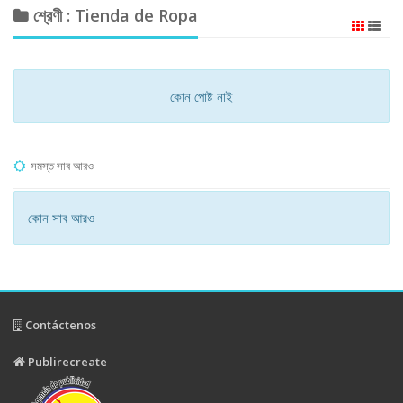
শ্রেণী : Tienda de Ropa
কোন পোষ্ট নাই
সমস্ত সাব আরও
কোন সাব আরও
Contáctenos
Publirecreate