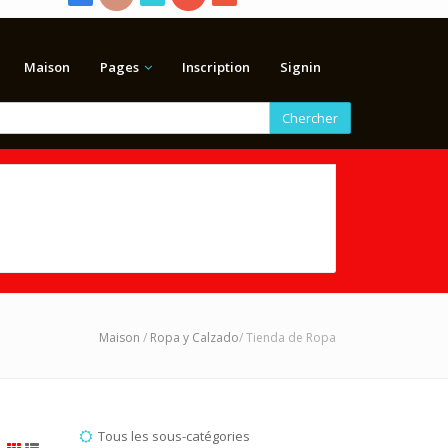
Maison
Pages
Inscription
Signin
Chercher
Maison
/
Ropa y Calzado
/ Tienda de Ropa
Tous les sous-catégories