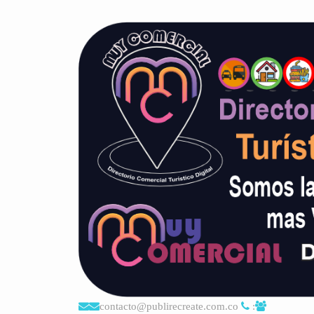
contacto@publirecreate.com.co
: