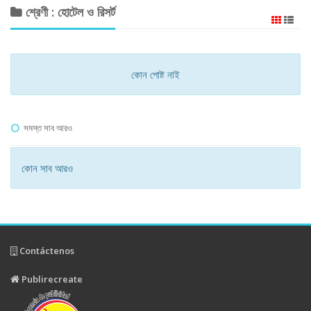
শ্রেণী : হোটেল ও রিসর্ট
কোন পোষ্ট নাই
সমস্ত সাব আরও
কোন সাব আরও
Contáctenos
Publirecreate