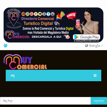
Bangla
মেনু
অনুসন্ধান