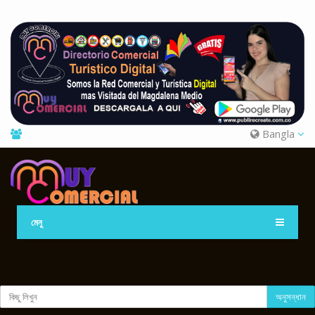
Bangla
মেনু
অনুসন্ধান