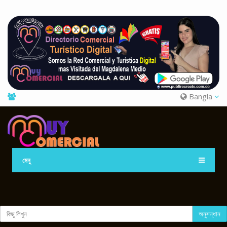
Bangla
মেনু
অনুসন্ধান