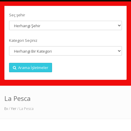
Seç şehir
Kategori Seçiniz
Arama İşletmeler
La Pesca
Ev
/
Yer
/ La Pesca