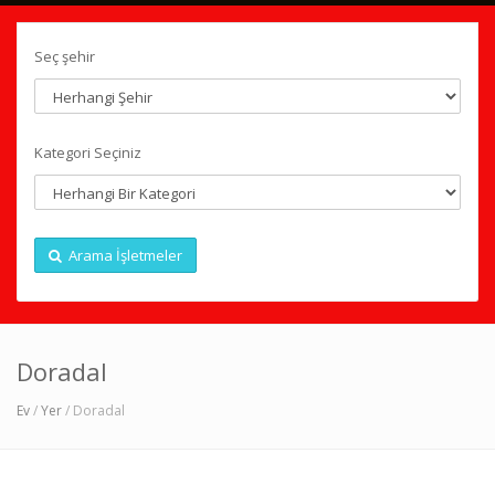
Seç şehir
Kategori Seçiniz
Arama İşletmeler
Doradal
Ev
/
Yer
/ Doradal