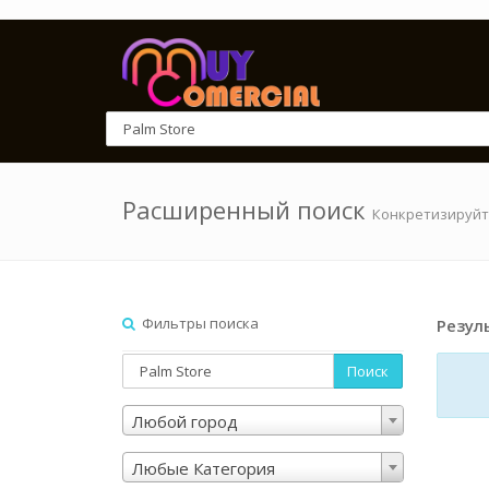
Расширенный поиск
Конкретизируйт
Фильтры поиска
Резул
Поиск
Любой город
Любые Категория