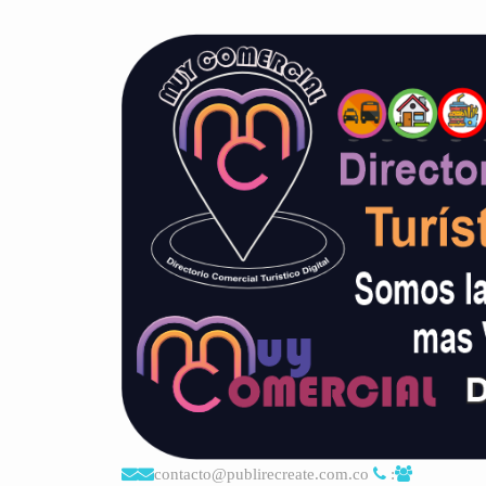
contacto@publirecreate.com.co
: