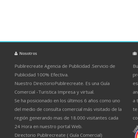
Nosotros
Publirecreate Agencia de Publicidad .Servicio de
Bu
Publicidad 100% Efectiva.
pr
Nuestro DirectorioPublirecreate. Es una Guía
es
Comercial -Turistica Impresa y virtual.
an
Se ha posicionado en los últimos 6 años como uno
a 
del medio de consulta comercial más visitado de la
te
región generando mas de 18.000 visitantes cada
co
24 Hora en nuestro portal Web.
Directorio Publirecreate ( Guía Comercial)