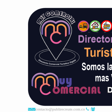
contacto@publirecreate.com.co
: