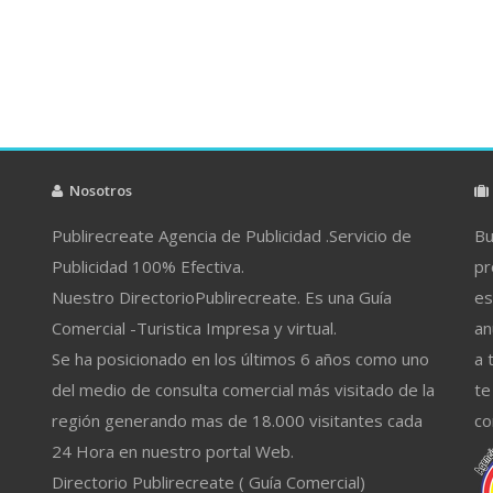
Nosotros
Publirecreate Agencia de Publicidad .Servicio de
Bu
Publicidad 100% Efectiva.
pr
Nuestro DirectorioPublirecreate. Es una Guía
es
Comercial -Turistica Impresa y virtual.
an
Se ha posicionado en los últimos 6 años como uno
a 
del medio de consulta comercial más visitado de la
te
región generando mas de 18.000 visitantes cada
co
24 Hora en nuestro portal Web.
Directorio Publirecreate ( Guía Comercial)