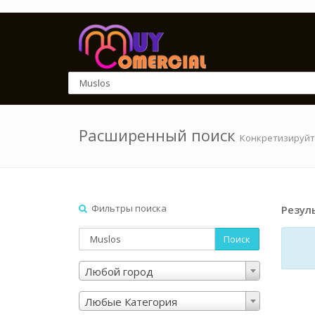
Расширенный поиск
Конкретизируйт
Фильтры поиска
Резул
Поиск
Любой город
Любые Категория