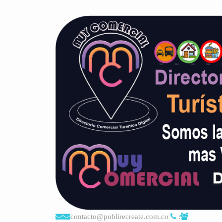
contacto@publirecreate.com.co
: