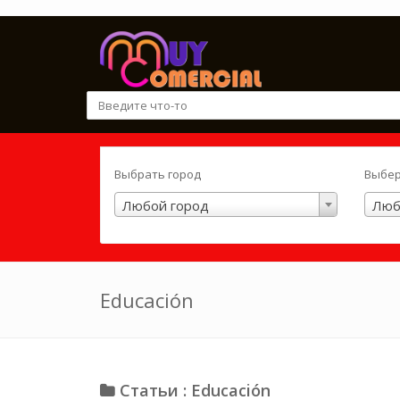
Выбрать город
Выбер
Любой город
Люб
Educación
Статьи : Educación