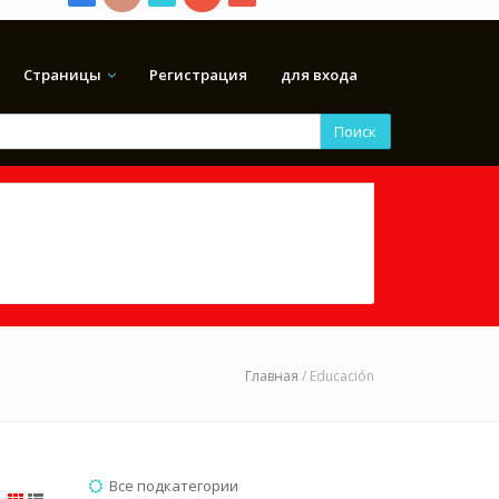
Страницы
Регистрация
для входа
Поиск
Главная
/ Educación
Все подкатегории