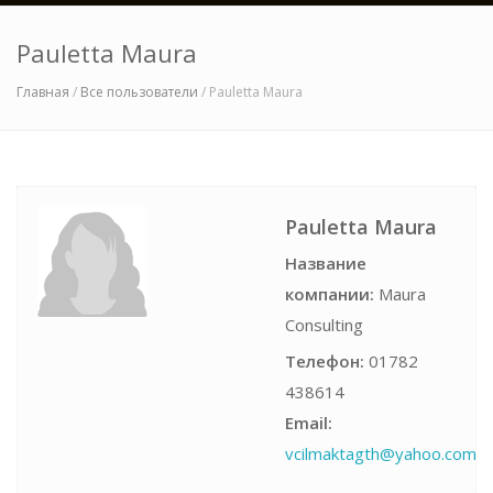
Pauletta Maura
Главная
/
Все пользователи
/ Pauletta Maura
Pauletta Maura
Название
компании:
Maura
Consulting
Телефон:
01782
438614
Email:
vcilmaktagth@yahoo.com