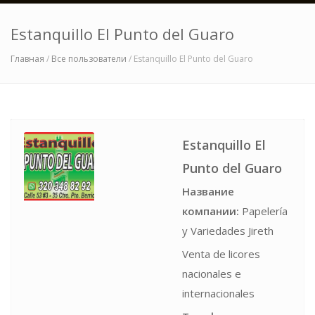
Estanquillo El Punto del Guaro
Главная
/
Все пользователи
/ Estanquillo El Punto del Guaro
Estanquillo El
Punto del Guaro
Название
компании:
Papelería
y Variedades Jireth
Venta de licores
nacionales e
internacionales