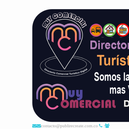
contacto@publirecreate.com.co
: