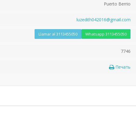
Puerto Berrio
luzedith042016@gmail.com
Llamar al 3113455050
Whatsapp 3113455050
7746
Печать