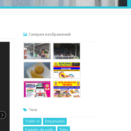
Галерея изображений
Теги
Trailer xl
Empanadas
Pasteles de pollo
Tinto