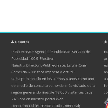
Nosotros
Publirecreate Agencia de Publicidad .Servicio de
Bu
Publicidad 100% Efectiva.
pr
Nuestro DirectorioPublirecreate. Es una Guía
es
Comercial -Turistica Impresa y virtual.
an
Se ha posicionado en los últimos 6 años como uno
a 
del medio de consulta comercial más visitado de la
te
región generando mas de 18.000 visitantes cada
co
24 Hora en nuestro portal Web.
Directorio Publirecreate ( Guía Comercial)