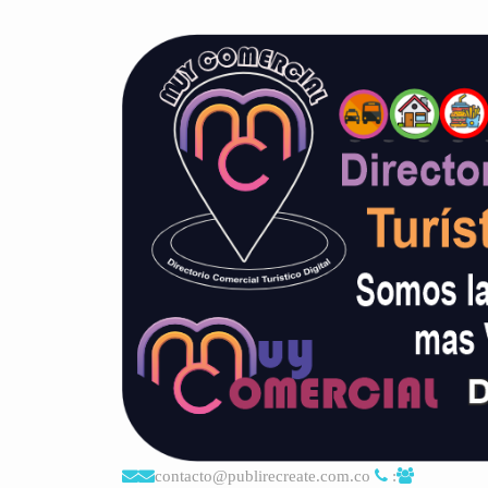
contacto@publirecreate.com.co
: