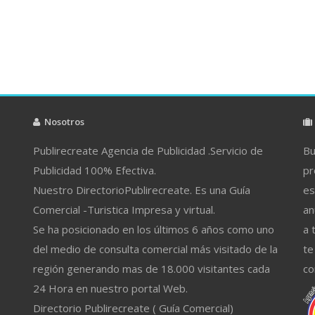
Nosotros
Publirecreate Agencia de Publicidad .Servicio de
Bu
Publicidad 100% Efectiva.
pr
Nuestro DirectorioPublirecreate. Es una Guía
es
Comercial -Turistica Impresa y virtual.
an
Se ha posicionado en los últimos 6 años como uno
a 
del medio de consulta comercial más visitado de la
te
región generando mas de 18.000 visitantes cada
co
24 Hora en nuestro portal Web.
Directorio Publirecreate ( Guía Comercial)