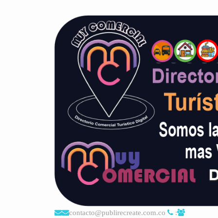
contacto@publirecreate.com.co
: