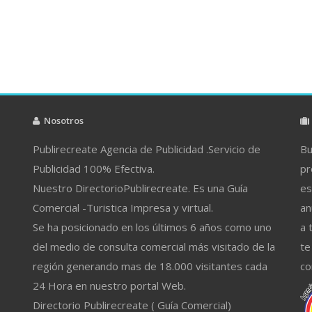
Nosotros
Publirecreate Agencia de Publicidad .Servicio de
Bu
Publicidad 100% Efectiva.
pr
Nuestro DirectorioPublirecreate. Es una Guía
es
Comercial -Turistica Impresa y virtual.
an
Se ha posicionado en los últimos 6 años como uno
a 
del medio de consulta comercial más visitado de la
te
región generando mas de 18.000 visitantes cada
co
24 Hora en nuestro portal Web.
Directorio Publirecreate ( Guía Comercial)