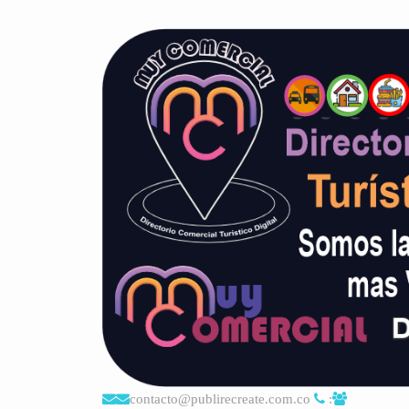
contacto@publirecreate.com.co
: