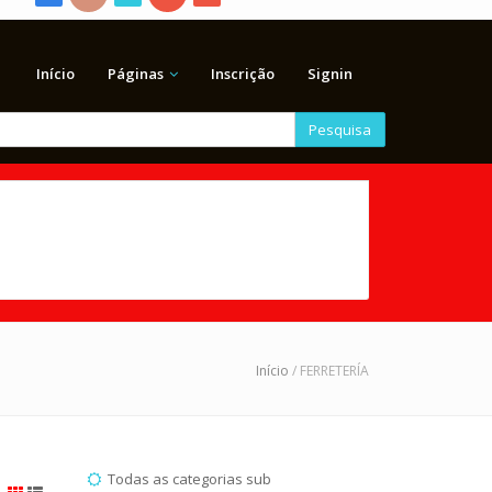
Início
Páginas
Inscrição
Signin
Pesquisa
Início
/ FERRETERÍA
Todas as categorias sub