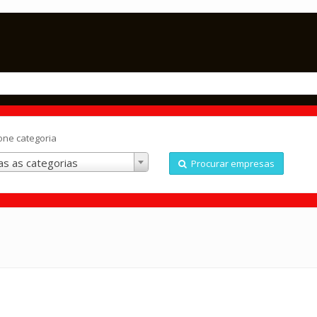
one categoria
s as categorias
Procurar empresas