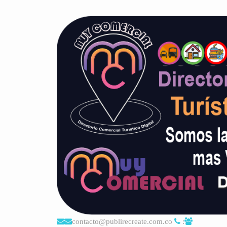
contacto@publirecreate.com.co
: