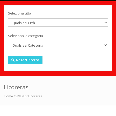
Seleziona città
Seleziona la categoria
Negozi Ricerca
Licoreras
Home
/
VIVERES
/ Licoreras