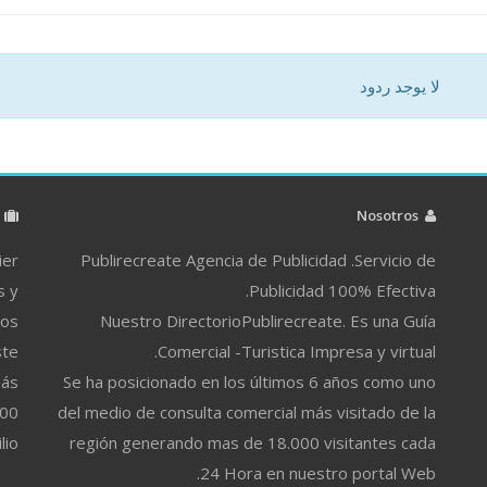
لا يوجد ردود
م
Nosotros
ier
Publirecreate Agencia de Publicidad .Servicio de
s y
Publicidad 100% Efectiva.
ros
Nuestro DirectorioPublirecreate. Es una Guía
ste
Comercial -Turistica Impresa y virtual.
más
Se ha posicionado en los últimos 6 años como uno
500
del medio de consulta comercial más visitado de la
lio
región generando mas de 18.000 visitantes cada
24 Hora en nuestro portal Web.