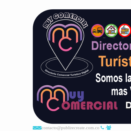
contacto@publirecreate.com.co
: