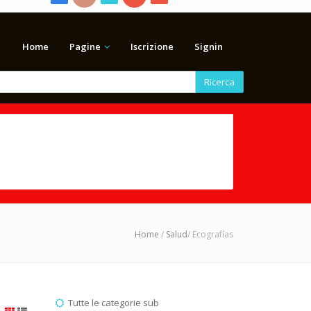
Home
Pagine
Iscrizione
Signin
Ricerca
Home
/
Salud
/ Ecografías
Tutte le categorie sub