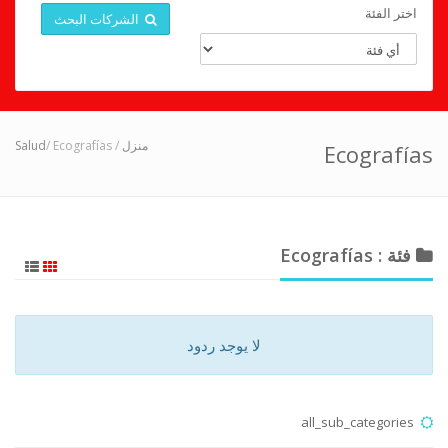
اختر الفئة
الشركات البحث
Salud
/ Ecografías
/
منزل
Ecografías
فئة : Ecografías
لا يوجد ردود
all_sub_categories