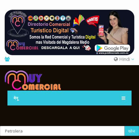
Hindi
मेनू
खोज