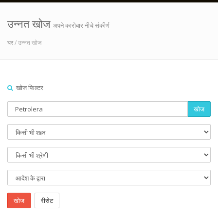
उन्नत खोज
अपने कारोबार नीचे संकीर्ण
घर
/ उन्नत खोज
खोज फिल्टर
खोज
खोज
रीसेट