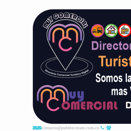
contacto@publirecreate.com.co
: