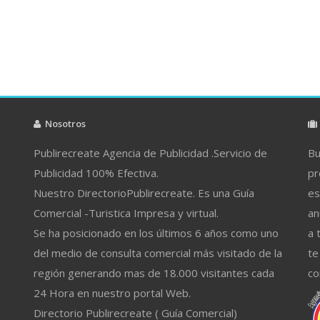
Nosotros
Publirecreate Agencia de Publicidad .Servicio de
Bu
Publicidad 100% Efectiva.
pr
Nuestro DirectorioPublirecreate. Es una Guía
es
Comercial -Turistica Impresa y virtual.
an
Se ha posicionado en los últimos 6 años como uno
a 
del medio de consulta comercial más visitado de la
te
región generando mas de 18.000 visitantes cada
co
24 Hora en nuestro portal Web.
Directorio Publirecreate ( Guía Comercial)