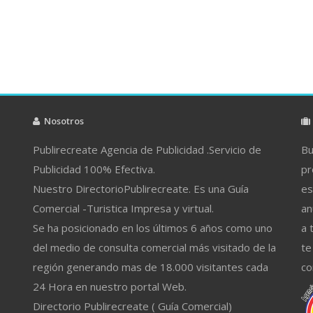
Nosotros
Publirecreate Agencia de Publicidad .Servicio de
Bu
Publicidad 100% Efectiva.
pr
Nuestro DirectorioPublirecreate. Es una Guía
es
Comercial -Turistica Impresa y virtual.
an
Se ha posicionado en los últimos 6 años como uno
a 
del medio de consulta comercial más visitado de la
te
región generando mas de 18.000 visitantes cada
co
24 Hora en nuestro portal Web.
Directorio Publirecreate ( Guía Comercial)