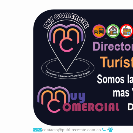
contacto@publirecreate.com.co
: