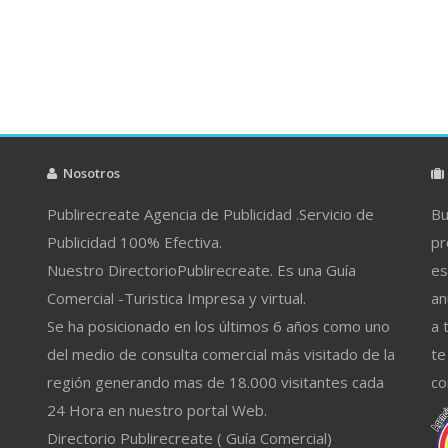
Nosotros
Publirecreate Agencia de Publicidad .Servicio de
Bu
Publicidad 100% Efectiva.
pr
Nuestro DirectorioPublirecreate. Es una Guía
es
Comercial -Turistica Impresa y virtual.
an
Se ha posicionado en los últimos 6 años como uno
a 
del medio de consulta comercial más visitado de la
te
región generando mas de 18.000 visitantes cada
co
24 Hora en nuestro portal Web.
Directorio Publirecreate ( Guía Comercial)