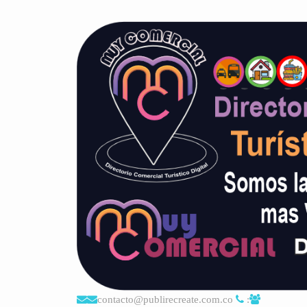
contacto@publirecreate.com.co
: