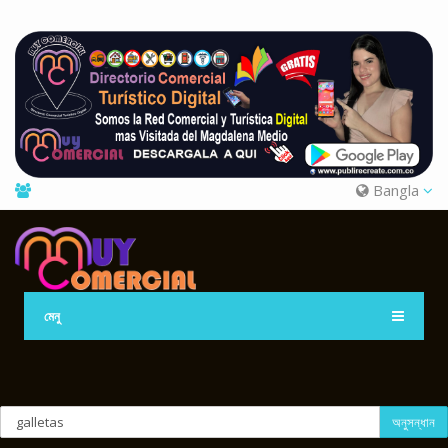
Bangla
মেনু
অনুসন্ধান