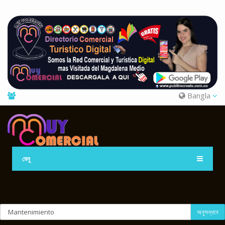
Bangla
মেনু
অনুসন্ধান