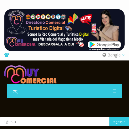
Bangla
মেনু
অনুসন্ধান