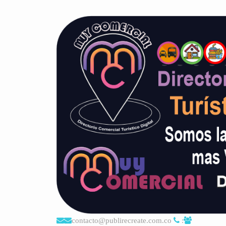
contacto@publirecreate.com.co
: