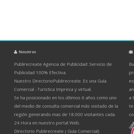
Nosotros
Publirecreate Agencia de Publicidad .Servicio de
Bu
Publicidad 100% Efectiva.
pr
Nuestro DirectorioPublirecreate. Es una Guía
es
Comercial -Turistica Impresa y virtual.
an
Se ha posicionado en los últimos 6 años como uno
a 
del medio de consulta comercial más visitado de la
te
región generando mas de 18.000 visitantes cada
co
24 Hora en nuestro portal Web.
Directorio Publirecreate ( Guía Comercial)