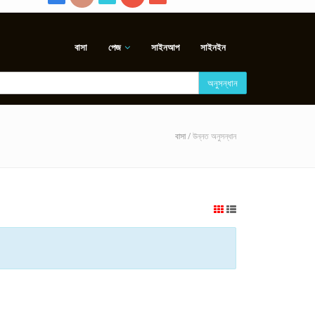
বাসা
পেজ
সাইনআপ
সাইনইন
অনুসন্ধান
বাসা
/ উন্নত অনুসন্ধান