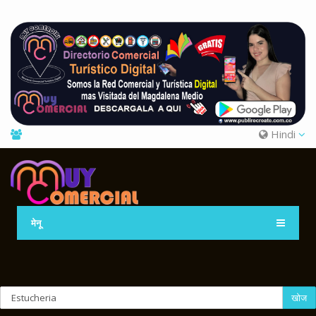
Hindi
मेनू
खोज