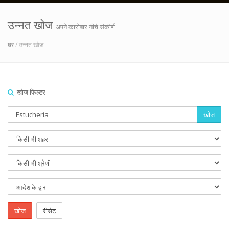
उन्नत खोज
अपने कारोबार नीचे संकीर्ण
घर
/ उन्नत खोज
खोज फिल्टर
खोज
खोज
रीसेट