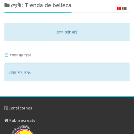
শ্রেণী : Tienda de belleza
কোন পোষ্ট নাই
সমস্ত সাব আরও
কোন সাব আরও
Contáctenos
Publirecreate