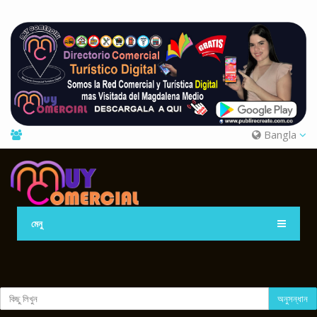
Bangla
মেনু
অনুসন্ধান