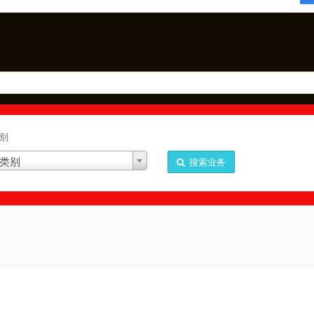
别
类别
搜索业务