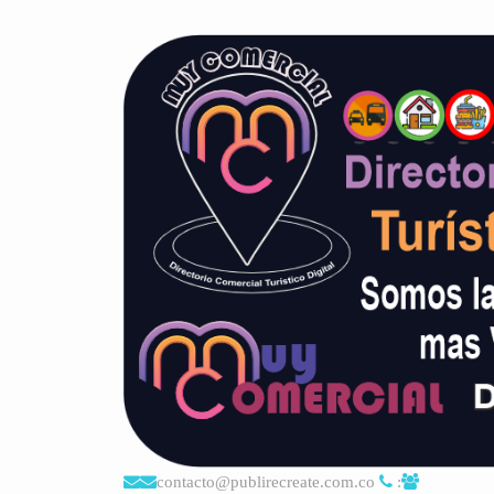
contacto@publirecreate.com.co
: