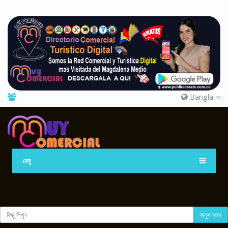
Bangla
মেনু
অনুসন্ধান