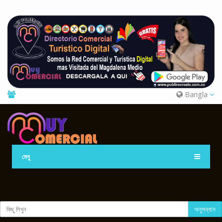
Bangla
মেনু
অনুসন্ধান