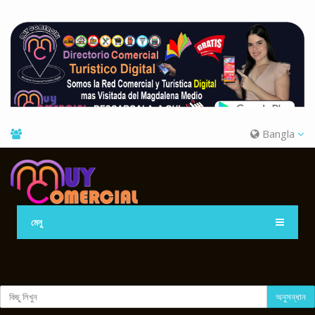
Bangla
মেনু
অনুসন্ধান