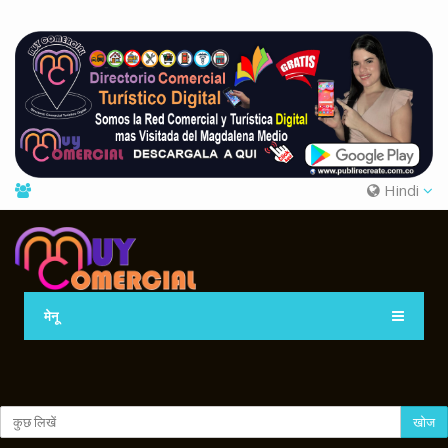
Hindi
मेनू
खोज