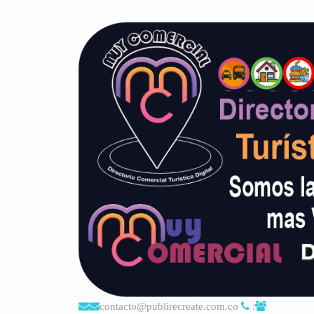
contacto@publirecreate.com.co
: