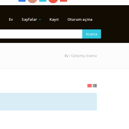
Ev
Sayfalar
Kayıt
Oturum açma
Arama
Ev
/ Gelişmiş Arama