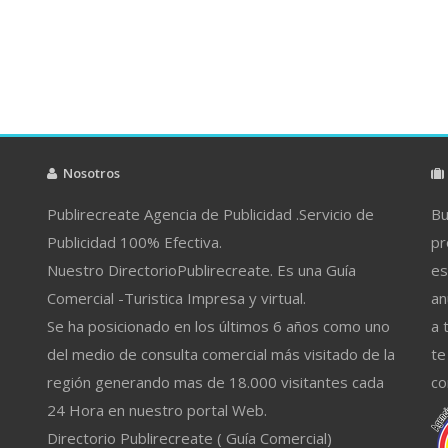
Nosotros
Publirecreate Agencia de Publicidad .Servicio de
Bu
Publicidad 100% Efectiva.
pr
Nuestro DirectorioPublirecreate. Es una Guía
es
Comercial -Turistica Impresa y virtual.
an
Se ha posicionado en los últimos 6 años como uno
a 
del medio de consulta comercial más visitado de la
te
región generando mas de 18.000 visitantes cada
co
24 Hora en nuestro portal Web.
Directorio Publirecreate ( Guía Comercial)