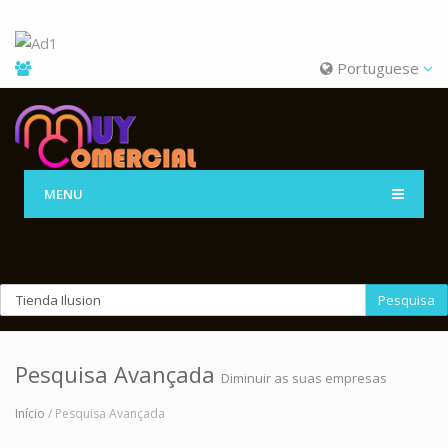
Portuguese
MENU
Pesquisa
Pesquisa Avançada
Diminuir as suas empresas
Início
/ Pesquisa Avançada